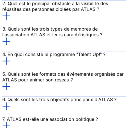
2. Quel est le principal obstacle à la visibilité des
réussites des personnes ciblées par ATLAS ?
3. Quels sont les trois types de membres de
l'association ATLAS et leurs caractéristiques ?
Amis d’ATLAS : Ouvert à tous, sans condition de
4. En quoi consiste le programme "Talent Up!" ?
diplôme. Pour ceux qui partagent nos valeurs et
souhaitent soutenir notre action tout en bénéficiant
de notre réseau.
5. Quels sont les formats des événements organisés par
Membres associés : Profils issus de parcours
ATLAS pour animer son réseau ?
d'excellence qui souhaitent s'intégrer à notre
réseau et participer à nos activités.
Membres permanents : Les membres permanents
6. Quels sont les trois objectifs principaux d'ATLAS ?
se distinguent par leur parcours d'excellence et
leur engagement durable au sein d'ATLAS, avec
une implication significative d'au moins 3 ans
requise
Favoriser la création d’un vivier de talents dans les
7. ATLAS est-elle une association politique ?
parcours d’excellence.